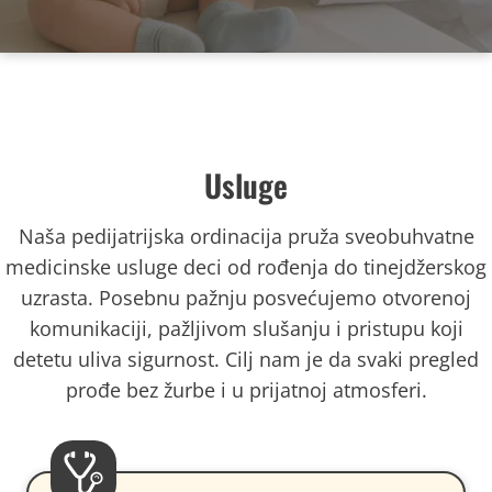
Usluge
Naša pedijatrijska ordinacija pruža sveobuhvatne
medicinske usluge deci od rođenja do tinejdžerskog
uzrasta. Posebnu pažnju posvećujemo otvorenoj
komunikaciji, pažljivom slušanju i pristupu koji
detetu uliva sigurnost. Cilj nam je da svaki pregled
prođe bez žurbe i u prijatnoj atmosferi.