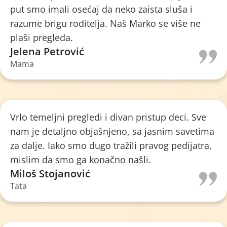
put smo imali osećaj da neko zaista sluša i
razume brigu roditelja. Naš Marko se više ne
plaši pregleda.
Jelena Petrović
Mama
Vrlo temeljni pregledi i divan pristup deci. Sve
nam je detaljno objašnjeno, sa jasnim savetima
za dalje. Iako smo dugo tražili pravog pedijatra,
mislim da smo ga konačno našli.
Miloš Stojanović
Tata