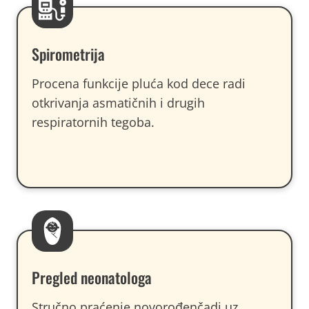
Spirometrija
Procena funkcije pluća kod dece radi
otkrivanja asmatičnih i drugih
respiratornih tegoba.
Pregled neonatologa
Stručno praćenje novorođenčadi uz