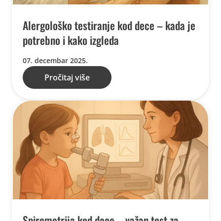
Alergološko testiranje kod dece – kada je
potrebno i kako izgleda
07. decembar 2025.
Pročitaj više
Spirometrija kod dece – važan test za